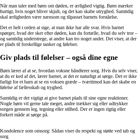
Når man taler med børn om døden, er ærlighed vigtig. Børn mærker
hurtigt, hvis noget bliver skjult, og det kan skabe utryghed. Samtidig
skal ærligheden være nænsom og tilpasset barnets forståelse.
Det er helt i orden at sige, at man ikke har alle svar. Hvis barnet
spørger, hvad der sker efter døden, kan du fortælle, hvad du selv tror –
og samtidig understrege, at andre kan tro noget andet. Det viser, at der
er plads til forskellige tanker og følelser.
Giv plads til følelser – også dine egne
Børn lærer af at se, hvordan voksne håndterer sorg. Hvis du selv viser,
at du er ked af det, lærer barnet, at det er naturligt at sørge. Det er ikke
farligt for et barn at se en voksen græde – tværtimod kan det skabe en
følelse af fællesskab og tryghed.
Samtidig er det vigtigt at give barnet plads til sine egne reaktioner.
Nogle børn vil gerne tale meget, andre trækker sig eller udtrykker
sorgen gennem leg, tegning eller stilhed. Der er ingen rigtig eller
forkert måde at sørge på.
Kondolence som omsorg: Sådan viser du respekt og støtte ved tab og
sorg