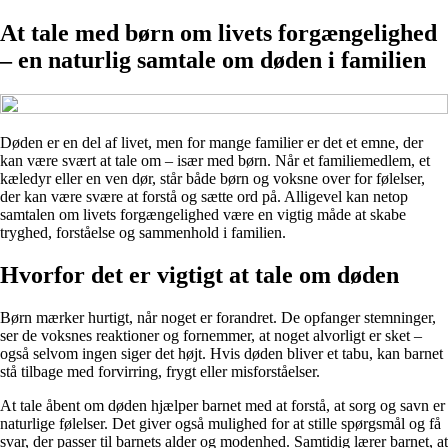
At tale med børn om livets forgængelighed
– en naturlig samtale om døden i familien
Døden er en del af livet, men for mange familier er det et emne, der
kan være svært at tale om – især med børn. Når et familiemedlem, et
kæledyr eller en ven dør, står både børn og voksne over for følelser,
der kan være svære at forstå og sætte ord på. Alligevel kan netop
samtalen om livets forgængelighed være en vigtig måde at skabe
tryghed, forståelse og sammenhold i familien.
Hvorfor det er vigtigt at tale om døden
Børn mærker hurtigt, når noget er forandret. De opfanger stemninger,
ser de voksnes reaktioner og fornemmer, at noget alvorligt er sket –
også selvom ingen siger det højt. Hvis døden bliver et tabu, kan barnet
stå tilbage med forvirring, frygt eller misforståelser.
At tale åbent om døden hjælper barnet med at forstå, at sorg og savn er
naturlige følelser. Det giver også mulighed for at stille spørgsmål og få
svar, der passer til barnets alder og modenhed. Samtidig lærer barnet, at