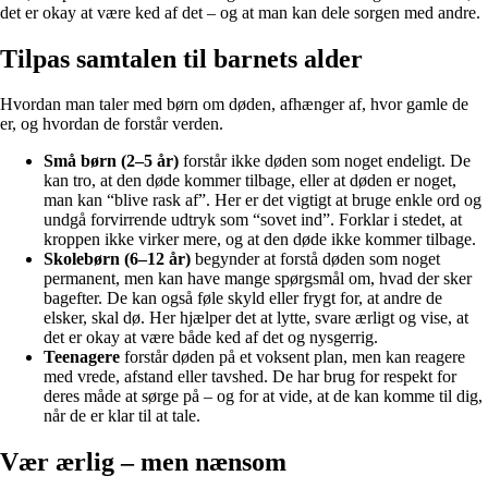
det er okay at være ked af det – og at man kan dele sorgen med andre.
Tilpas samtalen til barnets alder
Hvordan man taler med børn om døden, afhænger af, hvor gamle de
er, og hvordan de forstår verden.
Små børn (2–5 år)
forstår ikke døden som noget endeligt. De
kan tro, at den døde kommer tilbage, eller at døden er noget,
man kan “blive rask af”. Her er det vigtigt at bruge enkle ord og
undgå forvirrende udtryk som “sovet ind”. Forklar i stedet, at
kroppen ikke virker mere, og at den døde ikke kommer tilbage.
Skolebørn (6–12 år)
begynder at forstå døden som noget
permanent, men kan have mange spørgsmål om, hvad der sker
bagefter. De kan også føle skyld eller frygt for, at andre de
elsker, skal dø. Her hjælper det at lytte, svare ærligt og vise, at
det er okay at være både ked af det og nysgerrig.
Teenagere
forstår døden på et voksent plan, men kan reagere
med vrede, afstand eller tavshed. De har brug for respekt for
deres måde at sørge på – og for at vide, at de kan komme til dig,
når de er klar til at tale.
Vær ærlig – men nænsom