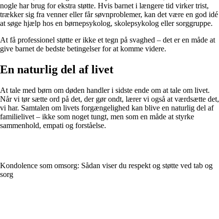
nogle har brug for ekstra støtte. Hvis barnet i længere tid virker trist,
trækker sig fra venner eller får søvnproblemer, kan det være en god idé
at søge hjælp hos en børnepsykolog, skolepsykolog eller sorggruppe.
At få professionel støtte er ikke et tegn på svaghed – det er en måde at
give barnet de bedste betingelser for at komme videre.
En naturlig del af livet
At tale med børn om døden handler i sidste ende om at tale om livet.
Når vi tør sætte ord på det, der gør ondt, lærer vi også at værdsætte det,
vi har. Samtalen om livets forgængelighed kan blive en naturlig del af
familielivet – ikke som noget tungt, men som en måde at styrke
sammenhold, empati og forståelse.
Kondolence som omsorg: Sådan viser du respekt og støtte ved tab og
sorg