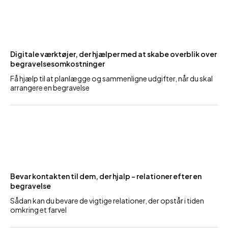
Digitale værktøjer, der hjælper med at skabe overblik over
begravelsesomkostninger
Få hjælp til at planlægge og sammenligne udgifter, når du skal
arrangere en begravelse
Bevar kontakten til dem, der hjalp – relationer efter en
begravelse
Sådan kan du bevare de vigtige relationer, der opstår i tiden
omkring et farvel