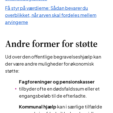
Få styr på værdierne: Sådan bevarer du
overblikket, når arven skal fordeles mellem
arvingerne
Andre former for støtte
Ud over den offentlige begravelseshjælp kan
der være andre muligheder for økonomisk
støtte:
Fagforeninger og pensionskasser
tilbyder ofte en dødsfaldssum eller et
engangsbeløb til de efterladte.
Kommunal hjælp
kan i særlige tilfælde