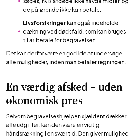
søges, hvis afdøde ikke havde midler, og
de pårørende ikke kan betale.
Livsforsikringer
kan også indeholde
dækning ved dødsfald, som kan bruges
til at betale for begravelsen.
Det kan derfor være en god idé at undersøge
alle muligheder, inden man betaler regningen.
En værdig afsked – uden
økonomisk pres
Selvom begravelseshjælpen sjældent dækker
alle udgifter, kan den være en vigtig
håndsrækning i en svær tid. Den giver mulighed