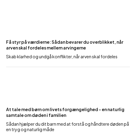
Få styr på værdierne: Sådan bevarer du overblikket, når
arven skal fordeles mellem arvingerne
Skab klarhed og undgå konflikter, når arven skal fordeles
At tale med børn om livets forgængelighed – en naturlig
samtale om døden i familien
Sådan hjælper du dit barn med at forstå og håndtere døden på
en tryg og naturlig måde