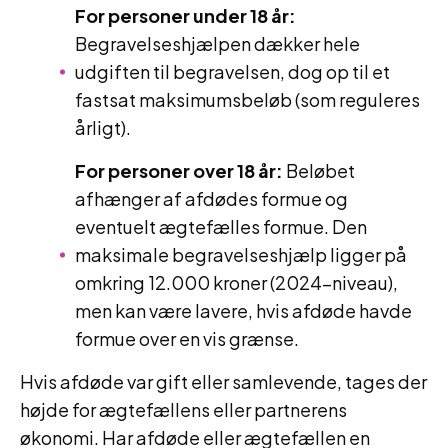
For personer under 18 år:
Begravelseshjælpen dækker hele
udgiften til begravelsen, dog op til et
fastsat maksimumsbeløb (som reguleres
årligt).
For personer over 18 år:
Beløbet
afhænger af afdødes formue og
eventuelt ægtefælles formue. Den
maksimale begravelseshjælp ligger på
omkring 12.000 kroner (2024-niveau),
men kan være lavere, hvis afdøde havde
formue over en vis grænse.
Hvis afdøde var gift eller samlevende, tages der
højde for ægtefællens eller partnerens
økonomi. Har afdøde eller ægtefællen en