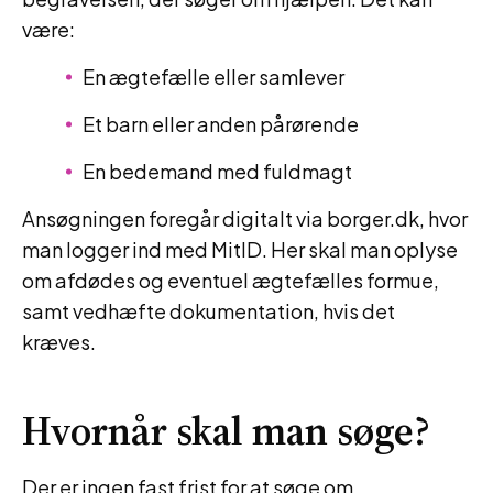
være:
En ægtefælle eller samlever
Et barn eller anden pårørende
En bedemand med fuldmagt
Ansøgningen foregår digitalt via borger.dk, hvor
man logger ind med MitID. Her skal man oplyse
om afdødes og eventuel ægtefælles formue,
samt vedhæfte dokumentation, hvis det
kræves.
Hvornår skal man søge?
Der er ingen fast frist for at søge om