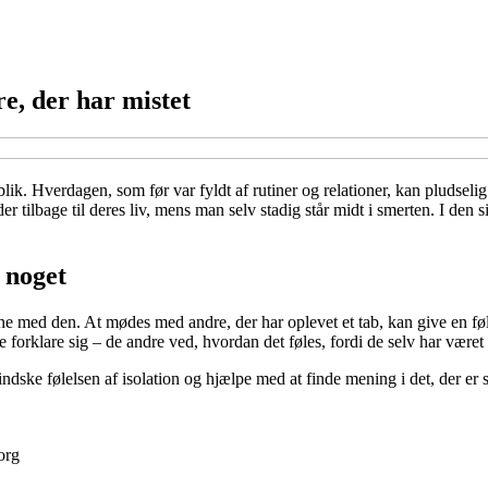
re, der har mistet
k. Hverdagen, som før var fyldt af rutiner og relationer, kan pludselig 
tilbage til deres liv, mens man selv stadig står midt i smerten. I den s
 noget
lene med den. At mødes med andre, der har oplevet et tab, kan give en f
forklare sig – de andre ved, hvordan det føles, fordi de selv har været 
ndske følelsen af isolation og hjælpe med at finde mening i det, der er s
org