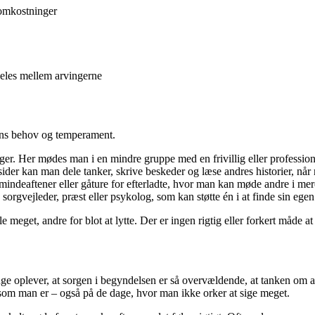
somkostninger
deles mellem arvingerne
l ens behov og temperament.
ger. Her mødes man i en mindre gruppe med en frivillig eller professione
er kan man dele tanker, skrive beskeder og læse andres historier, når 
 mindeaftener eller gåture for efterladte, hvor man kan møde andre i me
 sorgvejleder, præst eller psykolog, som kan støtte én i at finde sin eg
le meget, andre for blot at lytte. Der er ingen rigtig eller forkert måde at
Mange oplever, at sorgen i begyndelsen er så overvældende, at tanken om 
 som man er – også på de dage, hvor man ikke orker at sige meget.