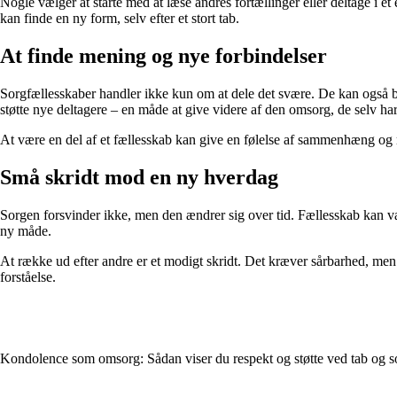
Nogle vælger at starte med at læse andres fortællinger eller deltage i et 
kan finde en ny form, selv efter et stort tab.
At finde mening og nye forbindelser
Sorgfællesskaber handler ikke kun om at dele det svære. De kan også bli
støtte nye deltagere – en måde at give videre af den omsorg, de selv ha
At være en del af et fællesskab kan give en følelse af sammenhæng og 
Små skridt mod en ny hverdag
Sorgen forsvinder ikke, men den ændrer sig over tid. Fællesskab kan væ
ny måde.
At række ud efter andre er et modigt skridt. Det kræver sårbarhed, men
forståelse.
Kondolence som omsorg: Sådan viser du respekt og støtte ved tab og s