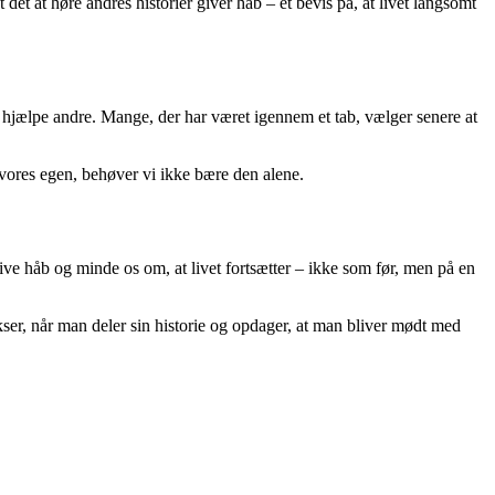
 det at høre andres historier giver håb – et bevis på, at livet langsomt
t hjælpe andre. Mange, der har været igennem et tab, vælger senere at
vores egen, behøver vi ikke bære den alene.
ive håb og minde os om, at livet fortsætter – ikke som før, men på en
ser, når man deler sin historie og opdager, at man bliver mødt med