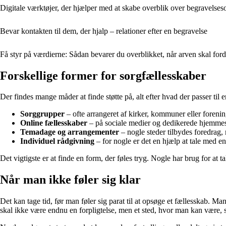
Digitale værktøjer, der hjælper med at skabe overblik over begravelse
Bevar kontakten til dem, der hjalp – relationer efter en begravelse
Få styr på værdierne: Sådan bevarer du overblikket, når arven skal for
Forskellige former for sorgfællesskaber
Der findes mange måder at finde støtte på, alt efter hvad der passer ti
Sorggrupper
– ofte arrangeret af kirker, kommuner eller forenin
Online fællesskaber
– på sociale medier og dedikerede hjemmesid
Temadage og arrangementer
– nogle steder tilbydes foredrag,
Individuel rådgivning
– for nogle er det en hjælp at tale med en
Det vigtigste er at finde en form, der føles tryg. Nogle har brug for at ta
Når man ikke føler sig klar
Det kan tage tid, før man føler sig parat til at opsøge et fællesskab. 
skal ikke være endnu en forpligtelse, men et sted, hvor man kan være,