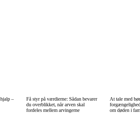
 hjalp –
Få styr på værdierne: Sådan bevarer
At tale med bør
du overblikket, når arven skal
forgængelighed 
fordeles mellem arvingerne
om døden i fam