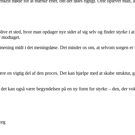
enkelt møde for at mærke efter, om det føles rigtigt. Ofte oplever man, at
ve et sted, hvor man opdager nye sider af sig selv og finder styrke i a
r modtaget.
mening midt i det meningsløse. Det minder os om, at selvom sorgen er 
re en vigtig del af den proces. Det kan hjælpe med at skabe struktur, g
 det kan også være begyndelsen på en ny form for styrke – den, der vok
org