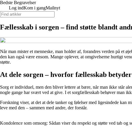
Bedste Begravelser
Log ind
Kom i gang
Mailnyt
Fællesskab i sorgen – find støtte blandt and
Når man mister et menneske, man holder af, forandres verden på et øjebli
den kan også være ensom. Mange oplever, at omgivelserne hurtigt vender 
støtte.
At dele sorgen – hvorfor fællesskab betyder
Sorg er individuel, men den bliver lettere at bære, når man ikke står a
nogle gange har svært ved at give. I et sorgfællesskab behøver man ikke 
Forskning viser, at det at dele tanker og følelser med ligesindede kan mi
leve med den – sammen med andre, der forstår.
Kondolence som omsorg: Sådan viser du respekt og støtte ved tab og s