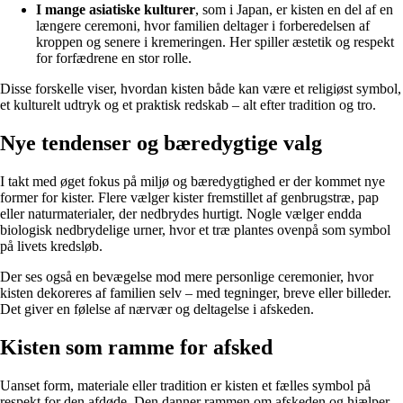
I mange asiatiske kulturer
, som i Japan, er kisten en del af en
længere ceremoni, hvor familien deltager i forberedelsen af
kroppen og senere i kremeringen. Her spiller æstetik og respekt
for forfædrene en stor rolle.
Disse forskelle viser, hvordan kisten både kan være et religiøst symbol,
et kulturelt udtryk og et praktisk redskab – alt efter tradition og tro.
Nye tendenser og bæredygtige valg
I takt med øget fokus på miljø og bæredygtighed er der kommet nye
former for kister. Flere vælger kister fremstillet af genbrugstræ, pap
eller naturmaterialer, der nedbrydes hurtigt. Nogle vælger endda
biologisk nedbrydelige urner, hvor et træ plantes ovenpå som symbol
på livets kredsløb.
Der ses også en bevægelse mod mere personlige ceremonier, hvor
kisten dekoreres af familien selv – med tegninger, breve eller billeder.
Det giver en følelse af nærvær og deltagelse i afskeden.
Kisten som ramme for afsked
Uanset form, materiale eller tradition er kisten et fælles symbol på
respekt for den afdøde. Den danner rammen om afskeden og hjælper