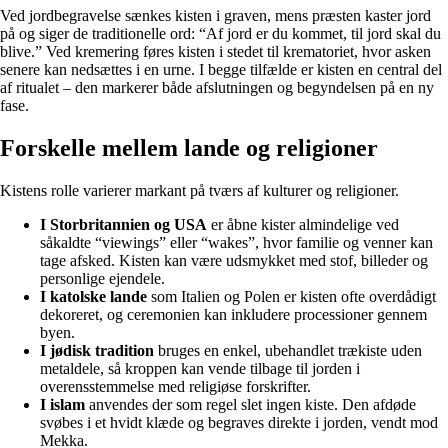
Ved jordbegravelse sænkes kisten i graven, mens præsten kaster jord
på og siger de traditionelle ord: “Af jord er du kommet, til jord skal du
blive.” Ved kremering føres kisten i stedet til krematoriet, hvor asken
senere kan nedsættes i en urne. I begge tilfælde er kisten en central del
af ritualet – den markerer både afslutningen og begyndelsen på en ny
fase.
Forskelle mellem lande og religioner
Kistens rolle varierer markant på tværs af kulturer og religioner.
I Storbritannien og USA
er åbne kister almindelige ved
såkaldte “viewings” eller “wakes”, hvor familie og venner kan
tage afsked. Kisten kan være udsmykket med stof, billeder og
personlige ejendele.
I katolske lande
som Italien og Polen er kisten ofte overdådigt
dekoreret, og ceremonien kan inkludere processioner gennem
byen.
I jødisk tradition
bruges en enkel, ubehandlet trækiste uden
metaldele, så kroppen kan vende tilbage til jorden i
overensstemmelse med religiøse forskrifter.
I islam
anvendes der som regel slet ingen kiste. Den afdøde
svøbes i et hvidt klæde og begraves direkte i jorden, vendt mod
Mekka.