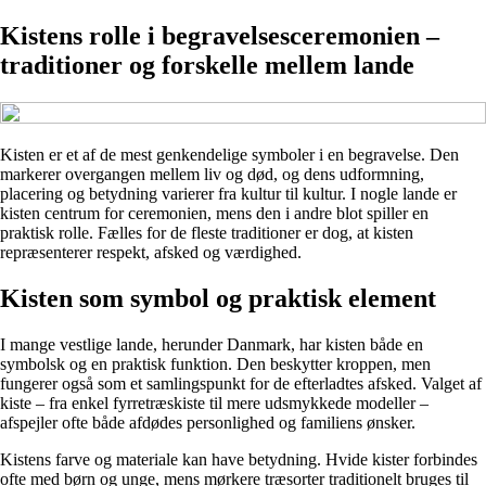
Kistens rolle i begravelsesceremonien –
traditioner og forskelle mellem lande
Kisten er et af de mest genkendelige symboler i en begravelse. Den
markerer overgangen mellem liv og død, og dens udformning,
placering og betydning varierer fra kultur til kultur. I nogle lande er
kisten centrum for ceremonien, mens den i andre blot spiller en
praktisk rolle. Fælles for de fleste traditioner er dog, at kisten
repræsenterer respekt, afsked og værdighed.
Kisten som symbol og praktisk element
I mange vestlige lande, herunder Danmark, har kisten både en
symbolsk og en praktisk funktion. Den beskytter kroppen, men
fungerer også som et samlingspunkt for de efterladtes afsked. Valget af
kiste – fra enkel fyrretræskiste til mere udsmykkede modeller –
afspejler ofte både afdødes personlighed og familiens ønsker.
Kistens farve og materiale kan have betydning. Hvide kister forbindes
ofte med børn og unge, mens mørkere træsorter traditionelt bruges til