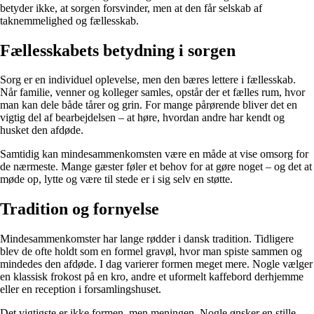
betyder ikke, at sorgen forsvinder, men at den får selskab af
taknemmelighed og fællesskab.
Fællesskabets betydning i sorgen
Sorg er en individuel oplevelse, men den bæres lettere i fællesskab.
Når familie, venner og kolleger samles, opstår der et fælles rum, hvor
man kan dele både tårer og grin. For mange pårørende bliver det en
vigtig del af bearbejdelsen – at høre, hvordan andre har kendt og
husket den afdøde.
Samtidig kan mindesammenkomsten være en måde at vise omsorg for
de nærmeste. Mange gæster føler et behov for at gøre noget – og det at
møde op, lytte og være til stede er i sig selv en støtte.
Tradition og fornyelse
Mindesammenkomster har lange rødder i dansk tradition. Tidligere
blev de ofte holdt som en formel gravøl, hvor man spiste sammen og
mindedes den afdøde. I dag varierer formen meget mere. Nogle vælger
en klassisk frokost på en kro, andre et uformelt kaffebord derhjemme
eller en reception i forsamlingshuset.
Det vigtigste er ikke formen, men meningen. Nogle ønsker en stille