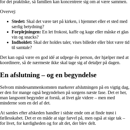
for det praktiske, så familien kan koncentrere sig om at være sammen.
Overvej:
Stedet:
Skal det være tæt på kirken, i hjemmet eller et sted med
særlig betydning?
Forplejningen:
En let frokost, kaffe og kage eller måske et glas
vin og snacks?
Indholdet:
Skal der holdes taler, vises billeder eller blot være tid
til samtale?
Det kan også være en god idé at udpege én person, der hjælper med at
koordinere, så de nærmeste ikke skal tage sig af detaljer på dagen.
En afslutning – og en begyndelse
Selvom mindesammenkomsten markerer afslutningen på en vigtig dag,
er den for mange også begyndelsen på sorgens næste fase. Det er her,
man langsomt begynder at forstå, at livet går videre – men med
minderne som en del af det.
At samles efter afskeden handler i sidste ende om at finde trøst i
fællesskabet. Det er en måde at sige farvel på, men også at sige tak –
for livet, for kærligheden og for alt det, der blev delt.