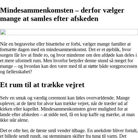
Mindesammenkomsten – derfor vælger
mange at samles efter afskeden
Når en begravelse eller bisættelse er forbi, vælger mange familier at
fortsætte dagen med en mindesammenkomst. Det er et øjeblik, hvor
sorgen får lov at finde ro, og hvor minderne om den afdøde kan deles i
et mere uformelt rum. Men hvorfor betyder denne stund så meget for
mange – og hvordan kan den være med til at støtte både sorgprocessen
og fællesskabet?
Et rum til at trække vejret
Selv en smuk og værdig ceremoni kan føles overvældende. Mange
oplever, at de først for alvor kan trække vejret, når de træder ud af
kirken eller kapellet. Mindesammenkomsten giver mulighed for at
lande efter afskeden – at sidde ned, få en kop kaffe og mærke, at man
ikke står alene.
Det er ofte her, de første smil vender tilbage. En anekdote bliver fortalt,
et billede sendt rundt, og stemningen skifter fra tung til varm. Det